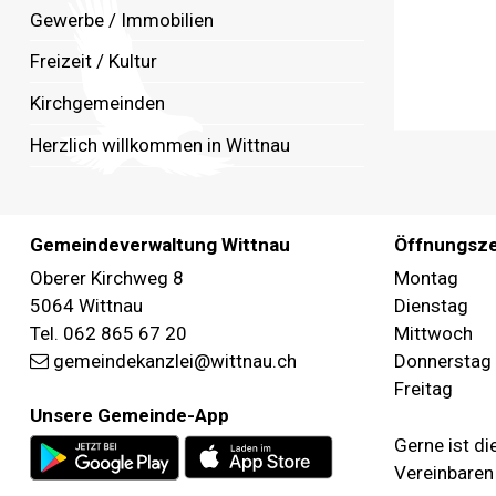
Gewerbe / Immobilien
Freizeit / Kultur
Kirchgemeinden
Herzlich willkommen in Wittnau
FOOTER
Gemeindeverwaltung Wittnau
Öffnungsze
Wochentag
Oberer Kirchweg 8
Mo
ntag
5064 Wittnau
Dienstag
Tel. 062 865 67 20
Mi
ttwoch
gemeindekanzlei@wittnau.ch
Do
nnerstag
Fr
eitag
Unsere Gemeinde-App
Gerne ist d
Vereinbaren 