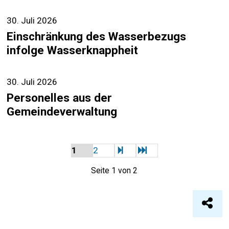
30. Juli 2026
Einschränkung des Wasserbezugs
infolge Wasserknappheit
30. Juli 2026
Personelles aus der
Gemeindeverwaltung
weiter
Ende
1
2
Seite 1 von 2
Seite