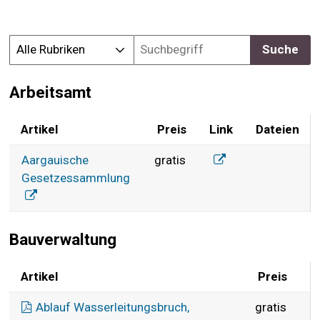
Suche
Rubrik auswählen
Produktsuche
Arbeitsamt
Artikel
Preis
Link
Dateien
Arbeitsamt
Aargauische Geset
Aargauische
gratis
Gesetzessammlung
Bauverwaltung
Artikel
Preis
L
Bauverwaltung
Ablauf Wasserleitungsbruch,
gratis