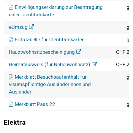
Einwilligungserklärung zur Beantragung
gr
einer Identitätskarte
eUmzug
gr
Fototabelle für Identitätskarten
gr
Hauptwohnsitzbescheinigung
CHF 20
Heimatausweis (für Nebenwohnsitz)
CHF 20
Merkblatt Besuchsaufenthalt für
gr
visumspflichtige Ausländerinnen und
Ausländer
Merkblatt Pass 22
gr
Elektra