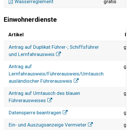
Wasserreglement
gratis
Einwohnerdienste
Artikel
Pr
Einwohnerdienste
Antrag auf Duplikat Führer-; Schiffsführer
gr
und Lernfahrausweis
Antrag auf
gr
Lernfahrausweis/Führerausweis/Umtausch
ausländischer Führerausweis
Antrag auf Umtausch des blauen
gr
Führerausweises
Datensperre beantragen
gr
Ein- und Auszugsanzeige Vermieter
gr