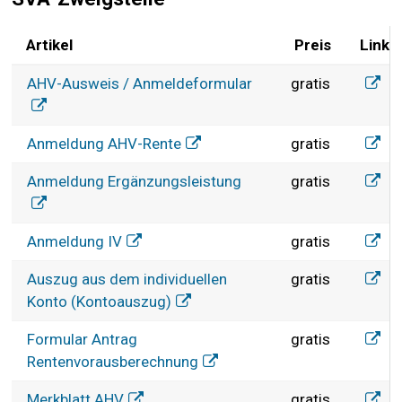
Artikel
Preis
Link
SVA-Zweigstelle
AHV-A
AHV-Ausweis / Anmeldeformular
gratis
Anmel
Anmeldung AHV-Rente
gratis
Anmel
Anmeldung Ergänzungsleistung
gratis
Anmel
Anmeldung IV
gratis
Auszu
Auszug aus dem individuellen
gratis
Konto (Kontoauszug)
Formu
Formular Antrag
gratis
Rentenvorausberechnung
Merkb
Merkblatt AHV
gratis