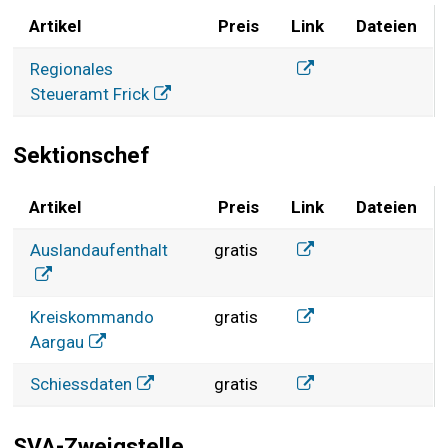
Artikel
Preis
Link
Dateien
Regionales Steueramt
Regionales Steueram
Regionales
Steueramt Frick
Sektionschef
Artikel
Preis
Link
Dateien
Sektionschef
Auslandaufenthalt
Auslandaufenthalt
gratis
Verschiebung Militär
Kreiskommando
gratis
Aargau
Schiessdaten
Schiessdaten
gratis
SVA-Zweigstelle