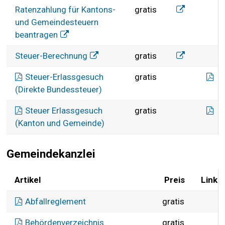
Ratenzahlung
Ratenzahlung für Kantons-
gratis
und Gemeindesteuern
beantragen
Steuer-Berec
Steuer-Berechnung
gratis
Er
Steuer-Erlassgesuch
gratis
(Direkte Bundessteuer)
Er
Steuer Erlassgesuch
gratis
(Kanton und Gemeinde)
Gemeindekanzlei
Artikel
Preis
Link
Gemeindekanzlei
Abfallreglement
gratis
Behördenverzeichnis
gratis