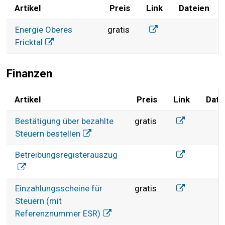
Artikel
Preis
Link
Dateien
Elektra
Gut zu Wissen
Energie Oberes
gratis
Fricktal
Finanzen
Artikel
Preis
Link
Date
Finanzen
Bestätigung ü
Bestätigung über bezahlte
gratis
Steuern bestellen
Betreibungsr
Betreibungsregisterauszug
Einzahlungss
Einzahlungsscheine für
gratis
Steuern (mit
Referenznummer ESR)