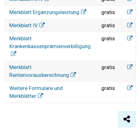
Merkb
Merkblatt Ergänzungsleistung
gratis
Merkbl
Merkblatt IV
gratis
Merkb
Merkblatt
gratis
Krankenkassenprämienverbilligung
Merkb
Merkblatt
gratis
Rentenvorausberechnung
Weite
Weitere Formulare und
gratis
Merkblätter
Seite