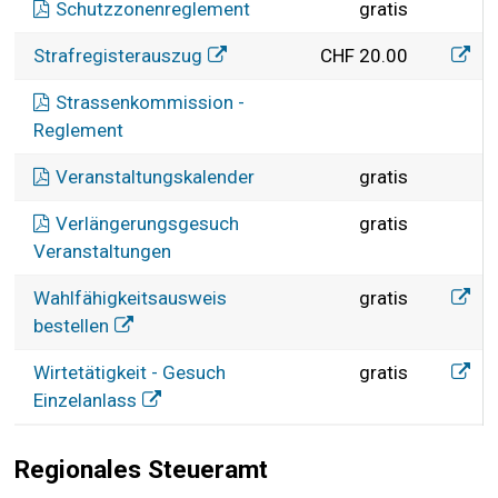
Schutzzonenreglement
gratis
Straf
Strafregisterauszug
CHF 20.00
Strassenkommission -
Reglement
Veranstaltungskalender
gratis
Verlängerungsgesuch
gratis
Veranstaltungen
Meldef
Wahlfähigkeitsausweis
gratis
bestellen
Meldef
Wirtetätigkeit - Gesuch
gratis
Einzelanlass
Regionales Steueramt