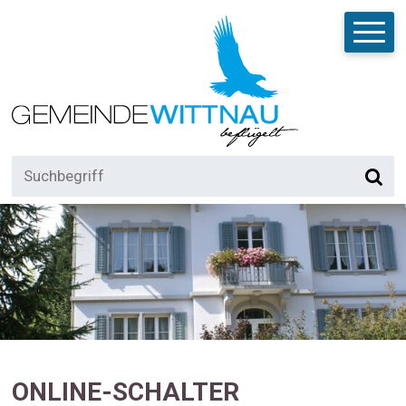
NAVIGIEREN IN DER GEMEINDE W
Schnellnavigation
Mobilnavigation
Suchbegriff
Suche
ONLINE-SCHALTER